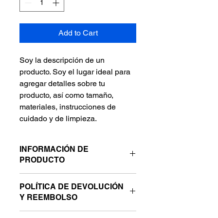
Add to Cart
Soy la descripción de un 
producto. Soy el lugar ideal para 
agregar detalles sobre tu 
producto, así como tamaño, 
materiales, instrucciones de 
cuidado y de limpieza.
INFORMACIÓN DE
PRODUCTO
Soy la descripción de un producto. 
POLÍTICA DE DEVOLUCIÓN
Soy el lugar ideal para agregar 
Y REEMBOLSO
detalles sobre tu producto, así como 
tamaño, materiales, instrucciones de 
Soy una política de devolución y 