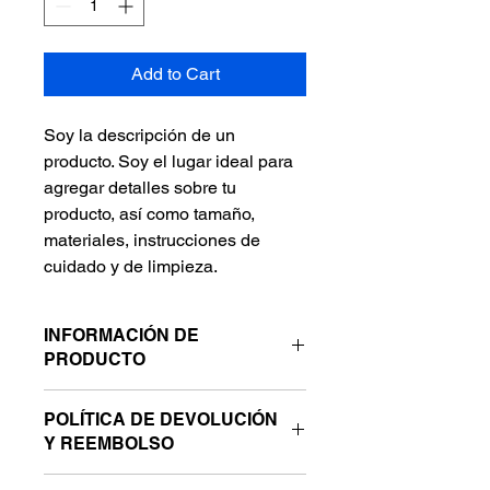
Add to Cart
Soy la descripción de un 
producto. Soy el lugar ideal para 
agregar detalles sobre tu 
producto, así como tamaño, 
materiales, instrucciones de 
cuidado y de limpieza.
INFORMACIÓN DE
PRODUCTO
Soy la descripción de un producto. 
POLÍTICA DE DEVOLUCIÓN
Soy el lugar ideal para agregar 
Y REEMBOLSO
detalles sobre tu producto, así como 
tamaño, materiales, instrucciones de 
Soy una política de devolución y 